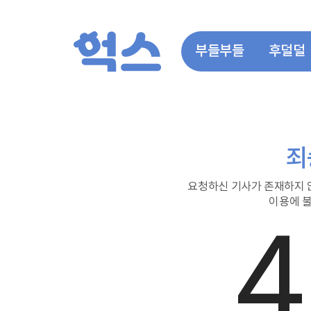
부들부들
후덜덜
죄
요청하신 기사가 존재하지 
이용에 불
4