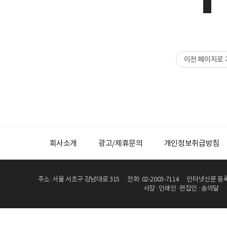
이전 페이지로 
회사소개
광고/제휴문의
개인정보취급방침
주소: 서울 서초구 강남대로 315
전화: 02-2003-7114
인터넷신문 등록번
사장·인쇄인·편집인 : 송의달