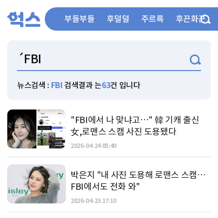
부들부들
후덜덜
주르륵
후끈화끈
뉴스검색 :
FBI
검색결과 는
63
건 입니다
"FBI에서 나 맞냐고…" 韓 기캐 출신
女,로맨스 스캠 사진 도용됐다
2026-04-24 05:40
박은지 "내 사진 도용해 로맨스 스캠…
FBI에서도 전화 와"
2026-04-23 17:10