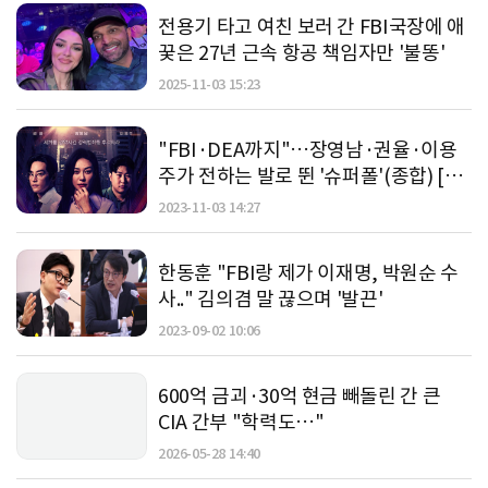
전용기 타고 여친 보러 간 FBI국장에 애
꿎은 27년 근속 항공 책임자만 '불똥'
2025-11-03 15:23
"FBI·DEA까지"…장영남·권율·이용
주가 전하는 발로 뛴 '슈퍼폴'(종합) [N
현장]
2023-11-03 14:27
한동훈 "FBI랑 제가 이재명, 박원순 수
사.." 김의겸 말 끊으며 '발끈'
2023-09-02 10:06
600억 금괴·30억 현금 빼돌린 간 큰
CIA 간부 "학력도…"
2026-05-28 14:40