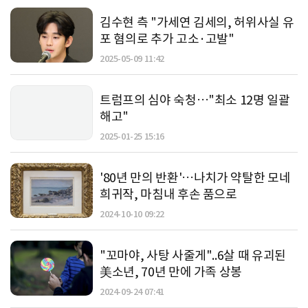
김수현 측 "가세연 김세의, 허위사실 유
포 혐의로 추가 고소·고발"
2025-05-09 11:42
트럼프의 심야 숙청…"최소 12명 일괄
해고"
2025-01-25 15:16
'80년 만의 반환'…나치가 약탈한 모네
희귀작, 마침내 후손 품으로
2024-10-10 09:22
"꼬마야, 사탕 사줄게"..6살 때 유괴된
美소년, 70년 만에 가족 상봉
2024-09-24 07:41