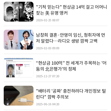
"기적 믿는다" 현상금 14억 걸고 어머니
찾는 美 유명 앵커
2026-02-25 08:07
남창희 결혼·안영미 임신, 청취자에 먼
저 알렸다…라디오 생방 깜짝 고백
2026-02-03 09:09
“현상금 100억” 전 세계가 주목하는 '어
둠의 北은행가'의 정체
2025-12-27 07:20
"배터리 '공짜' 충전하려다 개인정보 털
린다" 깜짝 주의보
2025-06-16 04:20