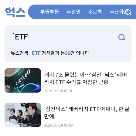
부들부들
후덜덜
주르륵
후끈화끈
뉴스검색 :
ETF
검색결과 는
89
건 입니다
개미 7조 몰렸는데…'삼전·닉스' 레버
리지 ETF 수익률 처참한 근황
2026-07-20 07:31
'삼전닉스' 레버리지 ETF 어쩌나, 한 달
만에..
2026-07-18 06:00