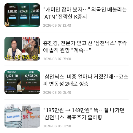
"개미만 잡아 봤자…" 외국인 배불리는
'ATM' 전락한 K증시
2026-08-07 12:43
홍진경, 전문가 믿고 산 '삼전닉스' 추락
에 솔직 원망 "계속…"
2026-08-07 05:00
'삼전닉스' 비중 얼마나 커졌길래…코스
피 변동성 2배로 껑충
2026-08-06 05:40
"185만원 → 148만원" 뚝…잘 나가던
'삼전닉스' 목표주가 줄하향
2026-08-05 03:50