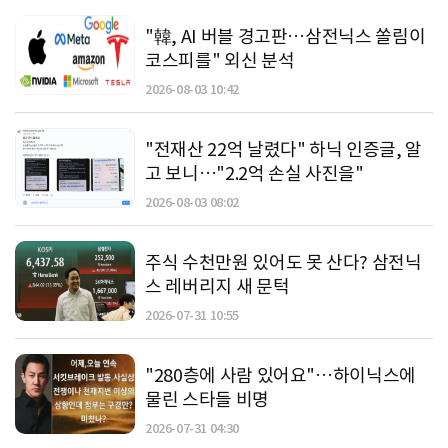
"韓, AI 버블 경고판…삼전닉스 쏠림이
코스피를" 외신 분석
2026-08-03 10:42
"전재산 22억 날렸다" 하닉 인증글, 알
고 보니…"2.2억 손실 사진을"
2026-08-03 08:02
주식 수천만원 있어도 못 산다? 삼전닉
스 레버리지 새 문턱
2026-07-31 10:55
"280층에 사람 있어요"…하이닉스에
물린 스타들 비명
2026-07-31 04:30