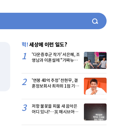
헉!
세상에 이런 일도?
1
'다운증후군 작가' 서은혜, 조
영남과 이혼설에 "가짜뉴
스…저희 잘 살아요"
2
'연봉 40억 추정' 전현무, 결
혼정보회사 최하위 1점 기록
'충격'
3
저항 불꽃을 피울 새 음악은
어디 있나?…英 매시브어택,
서태지 '시대유감' 공명(종합)