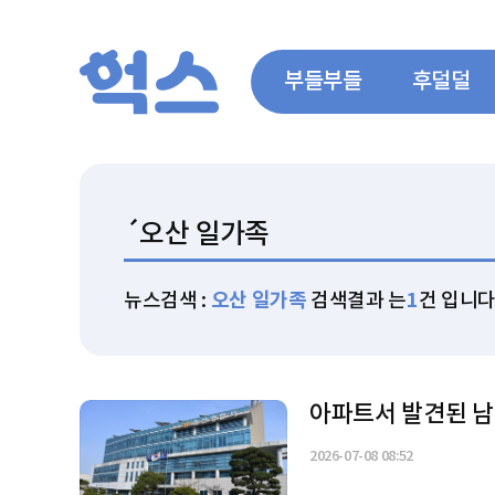
부들부들
후덜덜
뉴스검색 :
오산 일가족
검색결과 는
1
건 입니
아파트서 발견된 남녀
2026-07-08 08:52