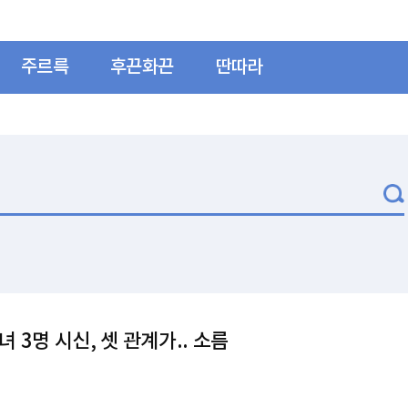
주르륵
후끈화끈
딴따라
다
 3명 시신, 셋 관계가.. 소름