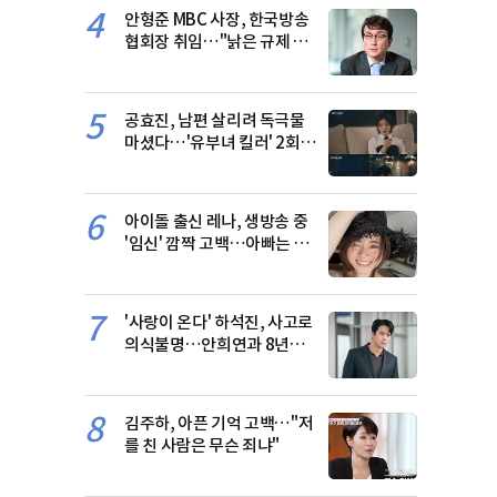
4
안형준 MBC 사장, 한국방송
협회장 취임…"낡은 규제 혁
신"
5
공효진, 남편 살리려 독극물
마셨다…'유부녀 킬러' 2회만
에 8.%
6
아이돌 출신 레나, 생방송 중
'임신' 깜짝 고백…아빠는 누
구?
7
'사랑이 온다' 하석진, 사고로
의식불명…안희연과 8년만
경찰서 재회
8
김주하, 아픈 기억 고백…"저
를 친 사람은 무슨 죄냐"