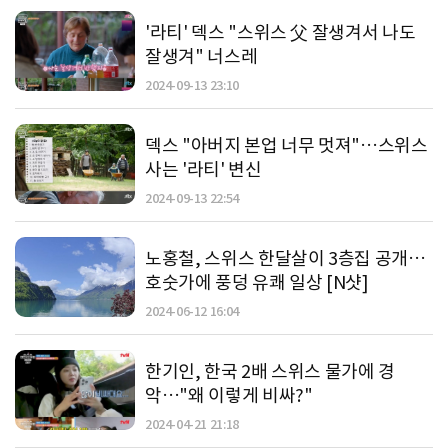
'라티' 덱스 "스위스 父 잘생겨서 나도
잘생겨" 너스레
2024-09-13 23:10
덱스 "아버지 본업 너무 멋져"…스위스
사는 '라티' 변신
2024-09-13 22:54
노홍철, 스위스 한달살이 3층집 공개…
호숫가에 풍덩 유쾌 일상 [N샷]
2024-06-12 16:04
한기인, 한국 2배 스위스 물가에 경
악…"왜 이렇게 비싸?"
2024-04-21 21:18