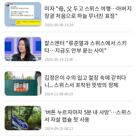
미자 "母, 父 두고 스위스 여행…아버지
장광 처음으로 하늘 무너진 표정"
2025-06-06 13:24
찰스엔터 "류준열과 스위스에서 스키
타…지금도 안부 묻는 사이"
2025-05-14 13:45
김정은이 수의 입고 철장 속에 갇히다
니... 스위스서 포착된 뜻밖의 정체
2024-11-08 06:15
'버튼 누르자마자 5분 내 사망'…스위스
서 자살 캡슐 첫 사용
2024-09-25 08:12