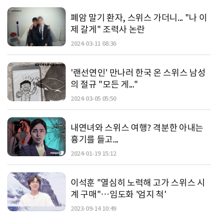
폐암 말기 환자, 스위스 가더니... "나 이
제 갈게" 조력사 논란
2024-03-11 08:36
'랜선연인' 만나러 한국 온 스위스 남성
의 절규 "모든 게..."
2024-03-05 05:50
내연녀와 스위스 여행? 격분한 아내는
흉기를 들고...
2024-01-19 15:12
이석훈 "열심히 노력해 고가 스위스 시
계 구매"…임도화 '엄지 척'
2023-09-14 10:49