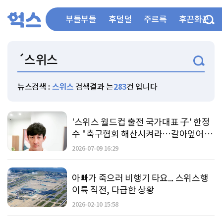
부들부들
후덜덜
주르륵
후끈화끈
뉴스검색 :
스위스
검색결과 는
283
건 입니다
'스위스 월드컵 출전 국가대표 子' 한정
수 "축구협회 해산시켜라…갈아엎어
야"
2026-07-09 16:29
아빠가 죽으러 비행기 타요... 스위스행
이륙 직전, 다급한 상황
2026-02-10 15:58