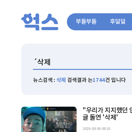
부들부들
후덜덜
뉴스검색 :
삭제
검색결과 는
1744
건 입니다
"우리가 지지했던 
글 돌연 '삭제'
2026-08-06 08:10