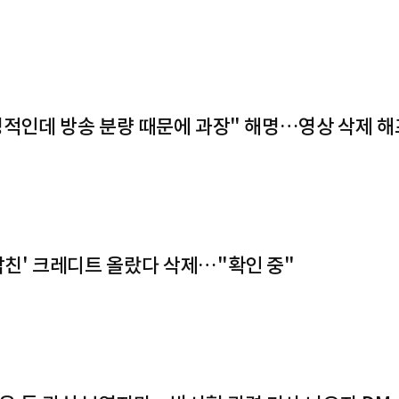
내성적인데 방송 분량 때문에 과장" 해명…영상 삭제 
남친' 크레디트 올랐다 삭제…"확인 중"