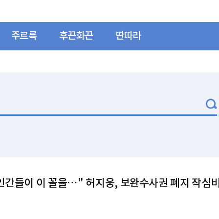
주르륵
후끈화끈
딴따라
인간들이 이 꼴을…" 허지웅, 보완수사권 폐지 작심