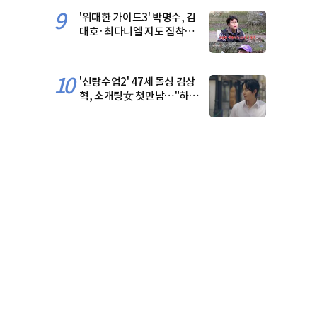
9
'위대한 가이드3' 박명수, 김
대호·최다니엘 지도 집착에
폭발 [RE:TV]
10
'신랑수업2' 47세 돌싱 김상
혁, 소개팅女 첫만남…"하얀
튤립 같아"