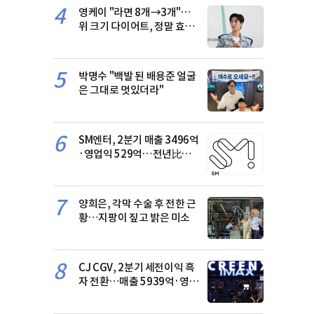
4
영케이 "라면 8개→3개"…
위 크기 다이어트, 정말 효과
있나
5
박명수 "백발 된 배용준 얼굴
은 그대로 멋있더라"
6
SM엔터, 2분기 매출 3496억
·영업익 529억…전년比
15.4%·11.0%↑
7
양희은, 각막 수술 후 전한 근
황…지팡이 짚고 밝은 미소
8
CJ CGV, 2분기 세전이익 흑
자 전환…매출 5939억·영업
익 115억