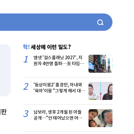
헉!
세상에 이런 일도?
1
엠넷 '걸스플래닛 2027', 지
원자 4만명 돌파…美 타임스
스퀘어 광고
2
'동상이몽2' 홍경민, 아내와
'육아'이몽 "그렇게 해서 대학
가야 하나"
비판
3
남보라, 생후 2개월 된 아들
공개…"안 태어났으면 어쩔
뻔"