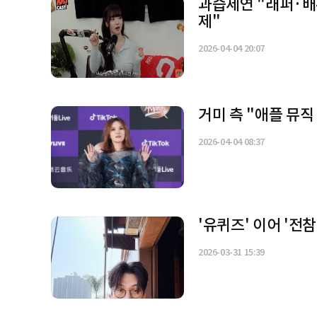
과즙세연 "래퍼·배
제"
2026-04-04 20:07
거미 측 "애플 뮤직
2026-04-04 08:37
'유퀴즈' 이어 '전
2026-03-31 15:39