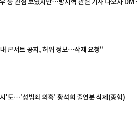
우 등 관심 보였지만…방시혁 관련 기사 나오자 DM 
 내 콘서트 공지, 허위 정보…삭제 요청"
참시'도…'성범죄 의혹' 황석희 출연분 삭제(종합)