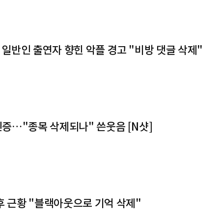
, 일반인 출연자 향힌 악플 경고 "비방 댓글 삭제"
 인증…"종목 삭제되나" 쓴웃음 [N샷]
후 근황 "블랙아웃으로 기억 삭제"