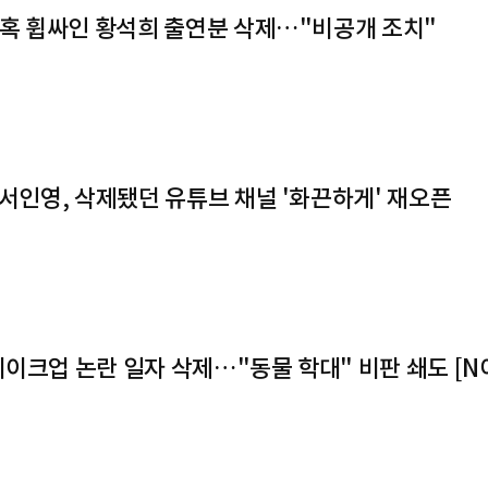
 의혹 휩싸인 황석희 출연분 삭제…"비공개 조치"
 서인영, 삭제됐던 유튜브 채널 '화끈하게' 재오픈
메이크업 논란 일자 삭제…"동물 학대" 비판 쇄도 [N