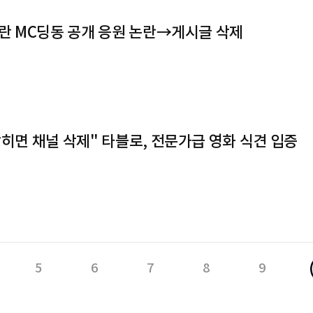
논란 MC딩동 공개 응원 논란→게시글 삭제
맞히면 채널 삭제" 타블로, 전문가급 영화 식견 입증
5
6
7
8
9
14
15
16
17
18