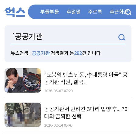
부들부들
후덜덜
주르륵
후끈화끈
뉴스검색 :
공공기관
검색결과 는
292
건 입니다
"도봉역 벤츠 난동, 李대통령 아들" 공
공기관 직원, 결국..
2026-05-07 07:20
공공기관서 반려견 3마리 입양 후... 70
대의 끔찍한 선택
2026-02-14 05:45