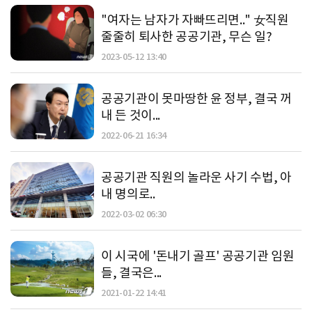
"여자는 남자가 자빠뜨리면.." 女직원
줄줄히 퇴사한 공공기관, 무슨 일?
2023-05-12 13:40
공공기관이 못마땅한 윤 정부, 결국 꺼
내 든 것이...
2022-06-21 16:34
공공기관 직원의 놀라운 사기 수법, 아
내 명의로..
2022-03-02 06:30
이 시국에 '돈내기 골프' 공공기관 임원
들, 결국은...
2021-01-22 14:41