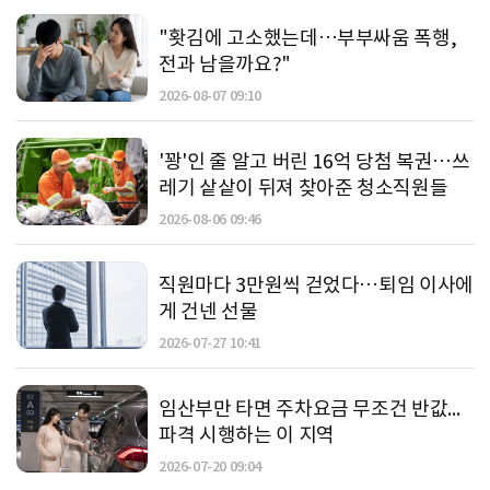
"홧김에 고소했는데…부부싸움 폭행,
전과 남을까요?"
2026-08-07 09:10
'꽝'인 줄 알고 버린 16억 당첨 복권…쓰
레기 샅샅이 뒤져 찾아준 청소직원들
2026-08-06 09:46
직원마다 3만원씩 걷었다…퇴임 이사에
게 건넨 선물
2026-07-27 10:41
임산부만 타면 주차요금 무조건 반값...
파격 시행하는 이 지역
2026-07-20 09:04