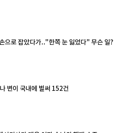
맨손으로 잡았다가.."한쪽 눈 잃었다" 무슨 일?
나 변이 국내에 벌써 152건