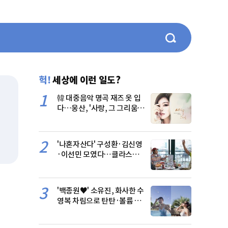
헉!
세상에 이런 일도?
1
韓 대중음악 명곡 재즈 옷 입
다…웅산, '사랑, 그 그리움 4'
발매
2
'나혼자산다' 구성환·김신영
·이선민 모였다…클라스가
다른 먹방
3
'백종원♥' 소유진, 화사한 수
영복 차림으로 탄탄·볼륨 몸
매 과시 [N샷]