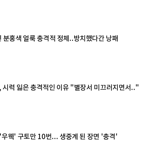
긴 분홍색 얼룩 충격적 정체..방치했다간 낭패
존, 시력 잃은 충격적인 이유 "별장서 미끄러지면서.."
웩' 구토만 10번... 생중계 된 장면 '충격'