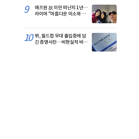
9
애즈원 故 이민 떠난지 1년…
라이머 "아름다운 미소와 목
소리 기억해달라"
10
뷔, 월드컵 무대 출입증에 담
긴 증명사진…비현실적 비주
얼