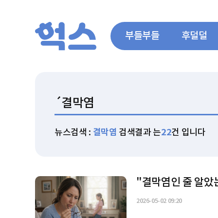
부들부들
후덜덜
뉴스검색 :
결막염
검색결과 는
22
건 입니다
"결막염인 줄 알았
2026-05-02 09:20