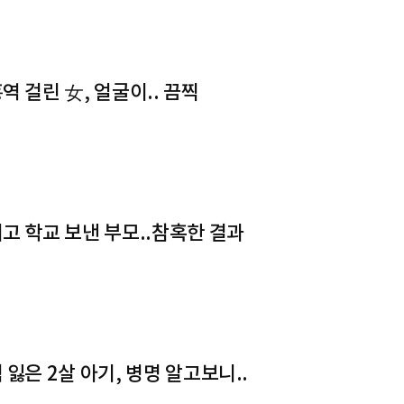
역 걸린 女, 얼굴이.. 끔찍
고 학교 보낸 부모..참혹한 결과
 잃은 2살 아기, 병명 알고보니..