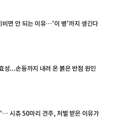
비비면 안 되는 이유…'이 병'까지 생긴다
효성...손등까지 내려 온 붉은 반점 원인
"… 시츄 50마리 견주, 처벌 받은 이유가