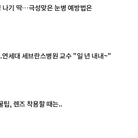
병 나기 딱…극성맞은 눈병 예방법은
.연세대 세브란스병원 교수 "일 년 내내~"
꿀팁, 렌즈 착용할 때는..