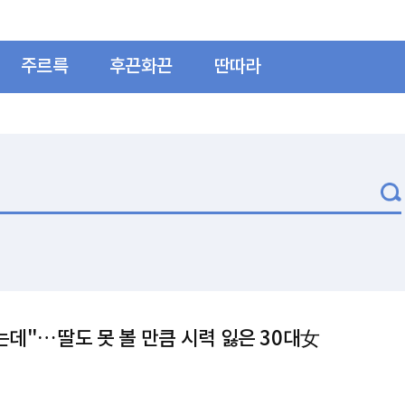
주르륵
후끈화끈
딴따라
는데"…딸도 못 볼 만큼 시력 잃은 30대女