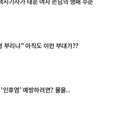
" 택시기사가 태운 여자 손님의 행패 수준
병 부리냐” 아직도 이런 부대가??
'인후염' 예방하려면? 물을..