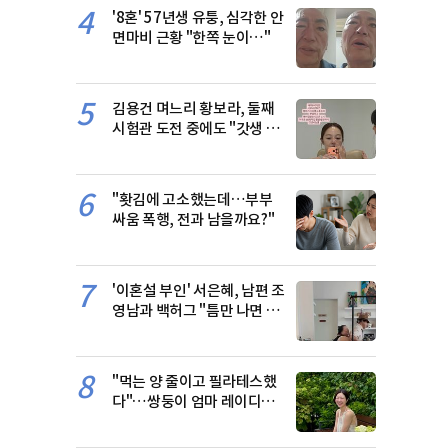
4
'8혼' 57년생 유퉁, 심각한 안
면마비 근황 "한쪽 눈이…"
5
김용건 며느리 황보라, 둘째
시험관 도전 중에도 "갓생 사
는 중"
6
"홧김에 고소했는데…부부
싸움 폭행, 전과 남을까요?"
7
'이혼설 부인' 서은혜, 남편 조
영남과 백허그 "틈만 나면 꽁
냥꽁냥"
8
"먹는 양 줄이고 필라테스했
다"…쌍둥이 엄마 레이디제
인의 20kg 감량법